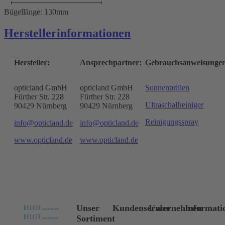
Bügellänge: 130mm
Herstellerinformationen
Hersteller:
Ansprechpartner:
Gebrauchsanweisunge
opticland GmbH
opticland GmbH
Sonnenbrillen
Fürther Str. 228
Fürther Str. 228
Ultraschallreiniger
90429 Nürnberg
90429 Nürnberg
Reinigungsspray
info@opticland.de
info@opticland.de
www.opticland.de
www.opticland.de
Unser
Kundenservice
Unternehmen
Informati
Sortiment