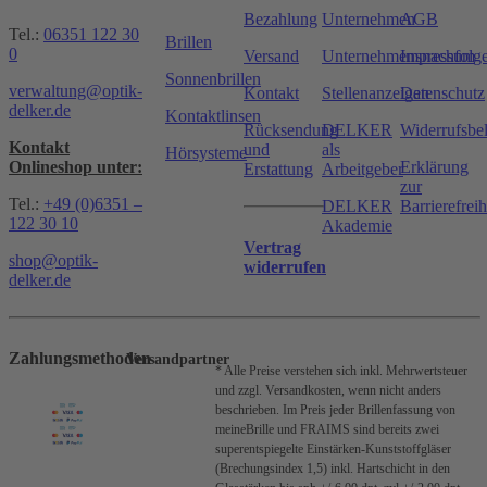
Bezahlung
Unternehmen
AGB
Tel.:
06351 122 30
Brillen
0
Versand
Unternehmensnachfolg
Impressum
Sonnenbrillen
verwaltung@optik-
Kontakt
Stellenanzeigen
Datenschutz
delker.de
Kontaktlinsen
Rücksendung
DELKER
Widerrufsbe
Kontakt
und
als
Hörsysteme
Onlineshop unter:
Erklärung
Erstattung
Arbeitgeber
zur
Tel.:
+49 (0)6351 –
DELKER
Barrierefreih
122 30 10
Akademie
Vertrag
shop@optik-
widerrufen
delker.de
Zahlungsmethoden
Versandpartner
* Alle Preise verstehen sich inkl. Mehrwertsteuer
und zzgl. Versandkosten, wenn nicht anders
beschrieben.
Im Preis jeder Brillenfassung von
meineBrille und FRAIMS sind bereits zwei
superentspiegelte Einstärken-Kunststoffgläser
(Brechungsindex 1,5) inkl. Hartschicht in den