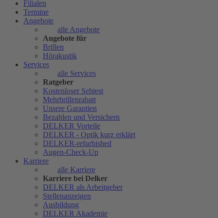
Filialen
Termine
Angebote
alle Angebote
Angebote für
Brillen
Hörakustik
Services
alle Services
Ratgeber
Kostenloser Sehtest
Mehrbrillenrabatt
Unsere Garantien
Bezahlen und Versichern
DELKER Vorteile
DELKER - Optik kurz erklärt
DELKER-refurbished
Augen-Check-Up
Karriere
alle Karriere
Karriere bei Delker
DELKER als Arbeitgeber
Stellenanzeigen
Ausbildung
DELKER Akademie