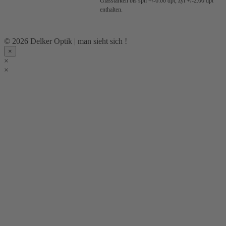
Glasstärken bis sph +/-6.00 dpt, zyl +/-2.00 dpt
enthalten.
© 2026 Delker Optik | man sieht sich !
×
×
×