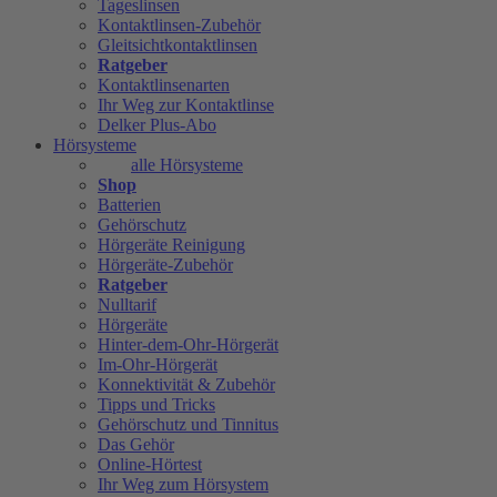
Tageslinsen
Kontaktlinsen-Zubehör
Gleitsichtkontaktlinsen
Ratgeber
Kontaktlinsenarten
Ihr Weg zur Kontaktlinse
Delker Plus-Abo
Hörsysteme
alle Hörsysteme
Shop
Batterien
Gehörschutz
Hörgeräte Reinigung
Hörgeräte-Zubehör
Ratgeber
Nulltarif
Hörgeräte
Hinter-dem-Ohr-Hörgerät
Im-Ohr-Hörgerät
Konnektivität & Zubehör
Tipps und Tricks
Gehörschutz und Tinnitus
Das Gehör
Online-Hörtest
Ihr Weg zum Hörsystem